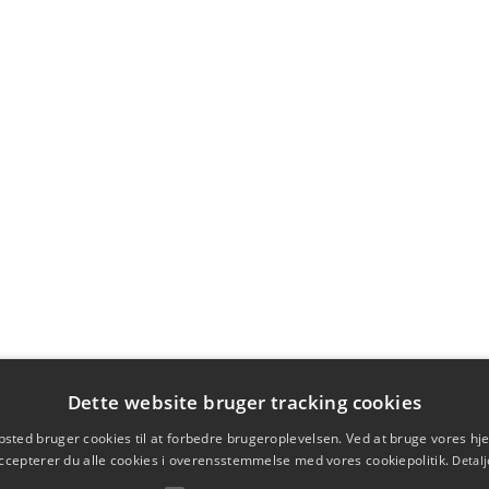
Dette website bruger tracking cookies
sted bruger cookies til at forbedre brugeroplevelsen. Ved at bruge vores 
ccepterer du alle cookies i overensstemmelse med vores cookiepolitik.
Detalj