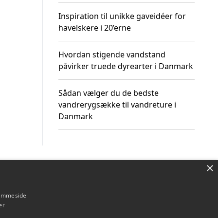
Inspiration til unikke gaveidéer for
havelskere i 20’erne
Hvordan stigende vandstand
påvirker truede dyrearter i Danmark
Sådan vælger du de bedste
vandrerygsække til vandreture i
Danmark
×
Om / kontakt
Blog
Betingelser
hjemmeside
er