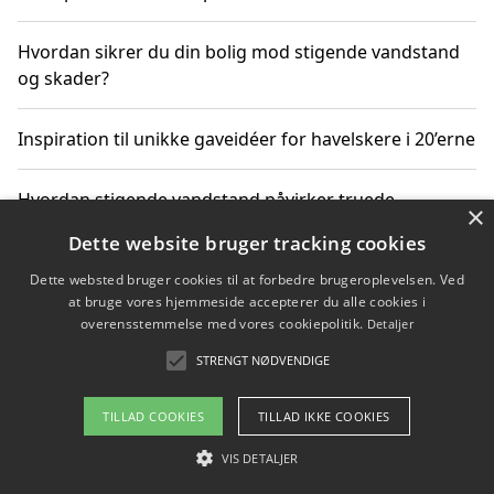
Hvordan sikrer du din bolig mod stigende vandstand
og skader?
Inspiration til unikke gaveidéer for havelskere i 20’erne
Hvordan stigende vandstand påvirker truede
×
dyrearter i Danmark
Dette website bruger tracking cookies
Dette websted bruger cookies til at forbedre brugeroplevelsen. Ved
Sådan vælger du de bedste vandrerygsække til
at bruge vores hjemmeside accepterer du alle cookies i
vandreture i Danmark
overensstemmelse med vores cookiepolitik.
Detaljer
STRENGT NØDVENDIGE
Copyright 2026 - Pilanto Aps
TILLAD COOKIES
TILLAD IKKE COOKIES
Om / kontakt
Blog
Betingelser
VIS DETALJER