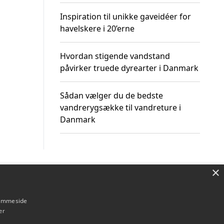
Inspiration til unikke gaveidéer for
havelskere i 20’erne
Hvordan stigende vandstand
påvirker truede dyrearter i Danmark
Sådan vælger du de bedste
vandrerygsække til vandreture i
Danmark
×
Om / kontakt
Blog
Betingelser
hjemmeside
er