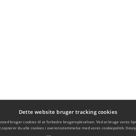
Dette website bruger tracking cookies
sted bruger cookies til at forbedre brugeroplevelsen. Ved at bruge vores 
ccepterer du alle cookies i overensstemmelse med vores cookiepolitik.
Detalj