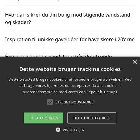
Hvordan sikrer du din bolig mod stigende vandstand
og skader?
Inspiration til unikke gaveidéer for havelskere i 20’erne
Hvordan stigende vandstand påvirker truede
×
dyrearter i Danmark
Dette website bruger tracking cookies
Dette websted bruger cookies til at forbedre brugeroplevelsen. Ved
Sådan vælger du de bedste vandrerygsække til
at bruge vores hjemmeside accepterer du alle cookies i
vandreture i Danmark
overensstemmelse med vores cookiepolitik.
Detaljer
STRENGT NØDVENDIGE
Copyright 2026 - Pilanto Aps
TILLAD COOKIES
TILLAD IKKE COOKIES
Om / kontakt
Blog
Betingelser
VIS DETALJER