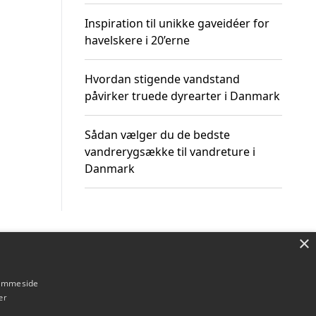
Inspiration til unikke gaveidéer for
havelskere i 20’erne
Hvordan stigende vandstand
påvirker truede dyrearter i Danmark
Sådan vælger du de bedste
vandrerygsække til vandreture i
Danmark
×
Om / kontakt
Blog
Betingelser
hjemmeside
er