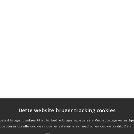
Dette website bruger tracking cookies
sted bruger cookies til at forbedre brugeroplevelsen. Ved at bruge vores 
ccepterer du alle cookies i overensstemmelse med vores cookiepolitik.
Detalj