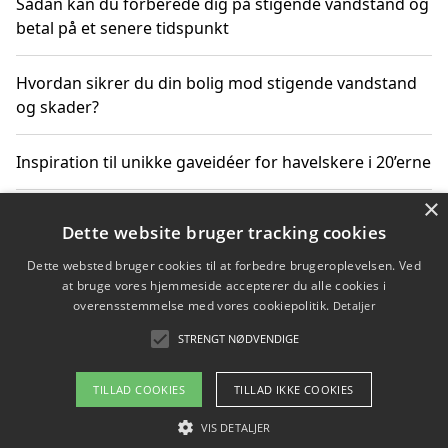
Sådan kan du forberede dig på stigende vandstand og
betal på et senere tidspunkt
Hvordan sikrer du din bolig mod stigende vandstand
og skader?
Inspiration til unikke gaveidéer for havelskere i 20’erne
×
Hvordan stigende vandstand påvirker truede
Dette website bruger tracking cookies
dyrearter i Danmark
Dette websted bruger cookies til at forbedre brugeroplevelsen. Ved
at bruge vores hjemmeside accepterer du alle cookies i
Sådan vælger du de bedste vandrerygsække til
overensstemmelse med vores cookiepolitik.
Detaljer
vandreture i Danmark
STRENGT NØDVENDIGE
TILLAD COOKIES
TILLAD IKKE COOKIES
Copyright 2026 - Pilanto Aps
VIS DETALJER
Om / kontakt
Blog
Betingelser