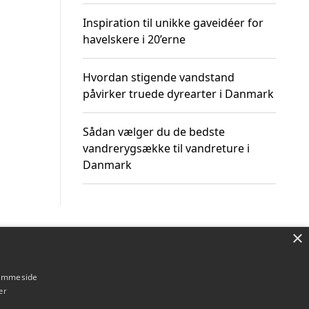
Inspiration til unikke gaveidéer for
havelskere i 20’erne
Hvordan stigende vandstand
påvirker truede dyrearter i Danmark
Sådan vælger du de bedste
vandrerygsække til vandreture i
Danmark
×
Om / kontakt
Blog
Betingelser
hjemmeside
er