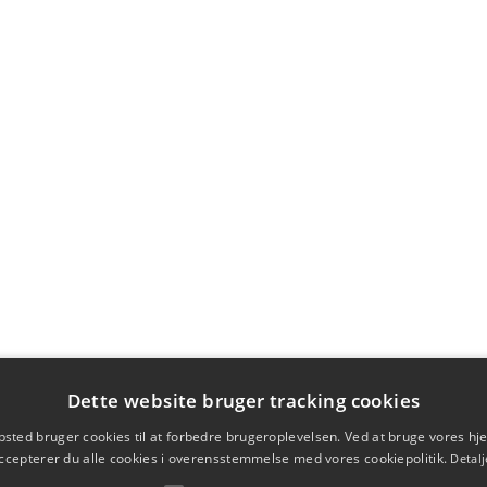
Dette website bruger tracking cookies
sted bruger cookies til at forbedre brugeroplevelsen. Ved at bruge vores 
ccepterer du alle cookies i overensstemmelse med vores cookiepolitik.
Detalj