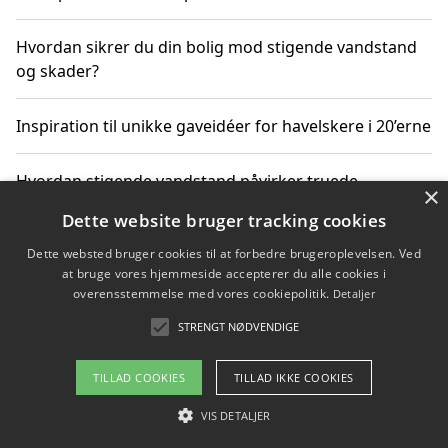
Hvordan sikrer du din bolig mod stigende vandstand
og skader?
Inspiration til unikke gaveidéer for havelskere i 20’erne
Hvordan stigende vandstand påvirker truede
×
dyrearter i Danmark
Dette website bruger tracking cookies
Dette websted bruger cookies til at forbedre brugeroplevelsen. Ved
Sådan vælger du de bedste vandrerygsække til
at bruge vores hjemmeside accepterer du alle cookies i
vandreture i Danmark
overensstemmelse med vores cookiepolitik.
Detaljer
STRENGT NØDVENDIGE
Copyright 2026 - Pilanto Aps
TILLAD COOKIES
TILLAD IKKE COOKIES
Om / kontakt
Blog
Betingelser
VIS DETALJER