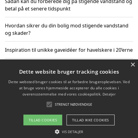
Sådan kan du forberede dig på stigende vandstand og
betal på et senere tidspunkt
Hvordan sikrer du din bolig mod stigende vandstand
og skader?
Inspiration til unikke gaveidéer for havelskere i 20’erne
×
Hvordan stigende vandstand påvirker truede
Dette website bruger tracking cookies
dyrearter i Danmark
Dette websted bruger cookies til at forbedre brugeroplevelsen. Ved
at bruge vores hjemmeside accepterer du alle cookies i
Sådan vælger du de bedste vandrerygsække til
overensstemmelse med vores cookiepolitik.
Detaljer
vandreture i Danmark
STRENGT NØDVENDIGE
TILLAD COOKIES
TILLAD IKKE COOKIES
Copyright 2026 - Pilanto Aps
VIS DETALJER
Om / kontakt
Blog
Betingelser