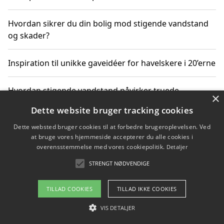
Hvordan sikrer du din bolig mod stigende vandstand
og skader?
Inspiration til unikke gaveidéer for havelskere i 20’erne
Hvordan stigende vandstand påvirker truede
×
dyrearter i Danmark
Dette website bruger tracking cookies
Dette websted bruger cookies til at forbedre brugeroplevelsen. Ved
Sådan vælger du de bedste vandrerygsække til
at bruge vores hjemmeside accepterer du alle cookies i
vandreture i Danmark
overensstemmelse med vores cookiepolitik.
Detaljer
STRENGT NØDVENDIGE
Copyright 2026 - Pilanto Aps
TILLAD COOKIES
TILLAD IKKE COOKIES
Om / kontakt
Blog
Betingelser
VIS DETALJER