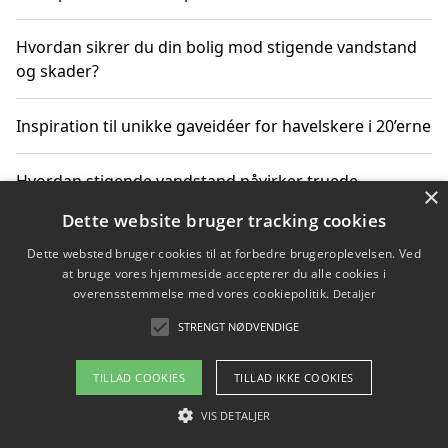
Hvordan sikrer du din bolig mod stigende vandstand
og skader?
Inspiration til unikke gaveidéer for havelskere i 20’erne
Hvordan stigende vandstand påvirker truede
×
dyrearter i Danmark
Dette website bruger tracking cookies
Dette websted bruger cookies til at forbedre brugeroplevelsen. Ved
Sådan vælger du de bedste vandrerygsække til
at bruge vores hjemmeside accepterer du alle cookies i
vandreture i Danmark
overensstemmelse med vores cookiepolitik.
Detaljer
STRENGT NØDVENDIGE
Copyright 2026 - Pilanto Aps
TILLAD COOKIES
TILLAD IKKE COOKIES
Om / kontakt
Blog
Betingelser
VIS DETALJER