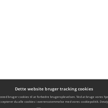
Dette website bruger tracking cookies
sted bruger cookies til at forbedre brugeroplevelsen. Ved at bruge vores 
ccepterer du alle cookies i overensstemmelse med vores cookiepolitik.
Detalj