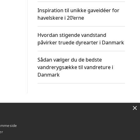
Inspiration til unikke gaveidéer for
havelskere i 20’erne
Hvordan stigende vandstand
påvirker truede dyrearter i Danmark
Sådan vælger du de bedste
vandrerygsække til vandreture i
Danmark
×
Om / kontakt
Blog
Betingelser
hjemmeside
er