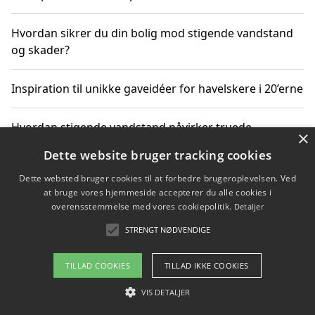
Hvordan sikrer du din bolig mod stigende vandstand
og skader?
Inspiration til unikke gaveidéer for havelskere i 20’erne
Hvordan stigende vandstand påvirker truede
×
dyrearter i Danmark
Dette website bruger tracking cookies
Dette websted bruger cookies til at forbedre brugeroplevelsen. Ved
Sådan vælger du de bedste vandrerygsække til
at bruge vores hjemmeside accepterer du alle cookies i
vandreture i Danmark
overensstemmelse med vores cookiepolitik.
Detaljer
STRENGT NØDVENDIGE
Copyright 2026 - Pilanto Aps
TILLAD COOKIES
TILLAD IKKE COOKIES
Om / kontakt
Blog
Betingelser
VIS DETALJER